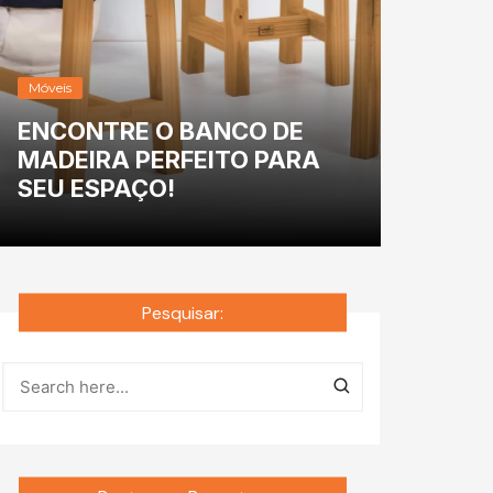
Móveis
Ambi
ENCONTRE O BANCO DE
O Q
MADEIRA PERFEITO PARA
SO
SEU ESPAÇO!
COL
Pesquisar: