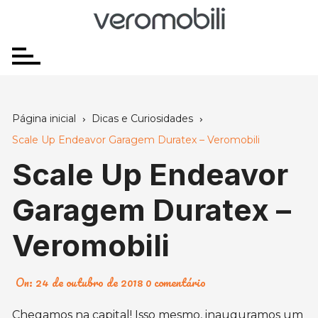
Ir
para
o
conteúdo
Página inicial
Dicas e Curiosidades
Scale Up Endeavor Garagem Duratex – Veromobili
Scale Up Endeavor
Garagem Duratex –
Veromobili
On:
24 de outubro de 2018
0 comentário
Chegamos na capital! Isso mesmo, inauguramos um