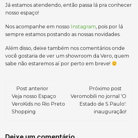
Já estamos atendendo, então passa lá pra conhecer
nosso espaço!
Nos acompanhe em nosso
Instagram
, pois por lá
sempre estamos postando as nossas novidades.
Além disso, deixe também nos comentários onde
você gostaria de ver um showroom da Vero, quem
sabe não estaremos aí por perto em breve!
Navegação
Post anterior
Próximo post
de
Veja nosso Espaço
Veromobili no jornal 'O
VeroKids no Rio Preto
Estado de S Paulo':
post
Shopping
inauguração!
Deixe um comentário