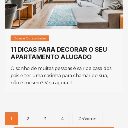
Dicas e Curiosidades
11 DICAS PARA DECORAR O SEU
APARTAMENTO ALUGADO
O sonho de muitas pessoas é sair da casa dos
pais e ter uma casinha para chamar de sua,
não é mesmo? Veja agora 11 ….
Navegação
1
2
3
4
Próximo