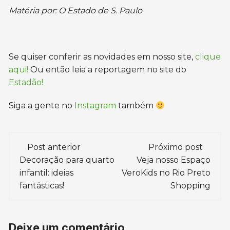
Matéria por: O Estado de S. Paulo
Se quiser conferir as novidades em nosso site,
clique
aqui!
Ou então leia a reportagem no site do
Estadão!
Siga a gente no
Instagram
também
Navegação
Post anterior
Próximo post
de
Decoração para quarto
Veja nosso Espaço
infantil: ideias
VeroKids no Rio Preto
post
fantásticas!
Shopping
Deixe um comentário