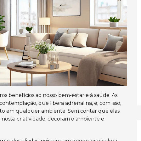
ros benefícios
ao nosso bem-estar e à saúde
.
As
 contemplação, que libera adrenalina,
e
, com isso,
nto em qualquer ambiente.
Sem contar que elas
 a nossa criatividade, decoram o ambiente e
grandes aliadas, pois ajudam a compor e colorir