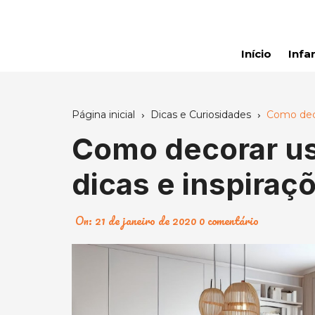
Ir
para
o
Início
Infan
conteúdo
Página inicial
Dicas e Curiosidades
Como deco
Como decorar us
dicas e inspiraç
On:
21 de janeiro de 2020
0 comentário