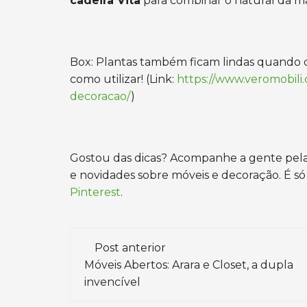
cadeira Vita
para combinar o natural da ma
Box: Plantas também ficam lindas quand
como utilizar! (Link:
https://www.veromobili.
decoracao/
)
Gostou das dicas? Acompanhe a gente pelas
e novidades sobre móveis e decoração. É só 
Pinterest
.
Navegação
Post anterior
de
Móveis Abertos: Arara e Closet, a dupla
invencível
post