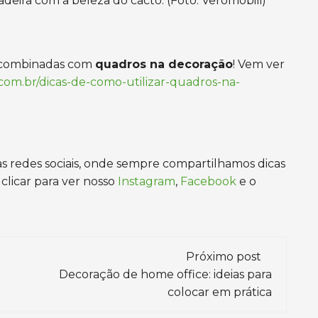
deira com a beleza do cacto. (Foto: Veromobili)
o combinadas com
quadros na decoração
! Vem ver
com.br/dicas-de-como-utilizar-quadros-na-
 redes sociais, onde sempre compartilhamos dicas
clicar para ver nosso
Instagram
,
Facebook
e o
Próximo post
Decoração de home office: ideias para
colocar em prática